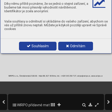
MECHANICKÉ A PRACOVNÍ VLASTNOSTI PÁJKY (TYPICKÉ VLASTNOSTI)
Díky němu příště poznáme, že se jedná o stejné zařízení, a
Pracovní teplota
Pevnost pájky
Solidus
Likvidus
Interval
budeme tak moci přesněji vyhodnotit návštěvnost.
2
°C
°C
°C
°C
N/mm
Identifikátor je zcela anonymní.
780
380
680
795
115
Tvrdost 152 HB
Vaše souhlasy a odmítnutí si ukládáme do vašeho zařízení, abychom se
BALENÍ
vás už příště znovu neptali. Můžete je kdykoli později upravit ve Správě
cookies
Objednací číslo
Průměr
Balení
1,5 x 500 mm
1 kg
2,0 x 500 mm
1 kg
Souhlasím
Odmítám
WIRPO s.r.o., Škrobárenská 518/16 - Hala B8, 617 00 Brno, tel.: +420 543 250 727, wirpo@wirpo.cz, www.wirpo.cz
WIRPO přídavné materiály pro svařování a navařování
298