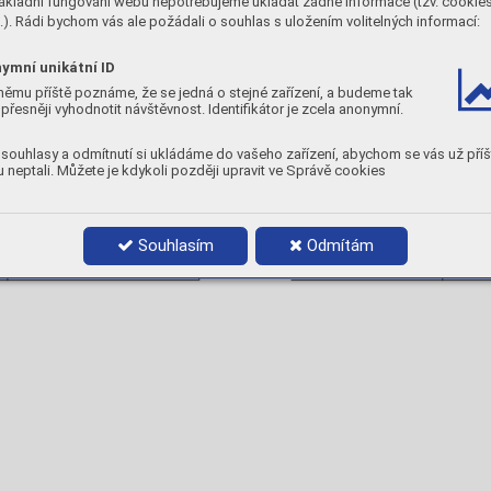
ákladní fungování webu nepotřebujeme ukládat žádné informace (tzv. cookie
n
Ag
Cu
). Rádi bychom vás ale požádali o souhlas s uložením volitelných informací:
0
55,0
21,0
ymní unikátní ID
TNOSTI)
MECHANICKÉ A PRACOVNÍ VLASTNO
němu příště poznáme, že se jedná o stejné zařízení, a budeme tak
kvidus
Interval
Pracovní teplota
Pevnost pájky
přesněji vyhodnotit návštěvnost. Identifikátor je zcela anonymní.
2
°C
°C
°C
N/mm
660
30
660
350
souhlasy a odmítnutí si ukládáme do vašeho zařízení, abychom se vás už příš
Tvrdost 130HB
 neptali. Můžete je kdykoli později upravit ve Správě cookies
BALENÍ
Balení
Objednací číslo
Souhlasím
Odmítám
1 kg
1 kg