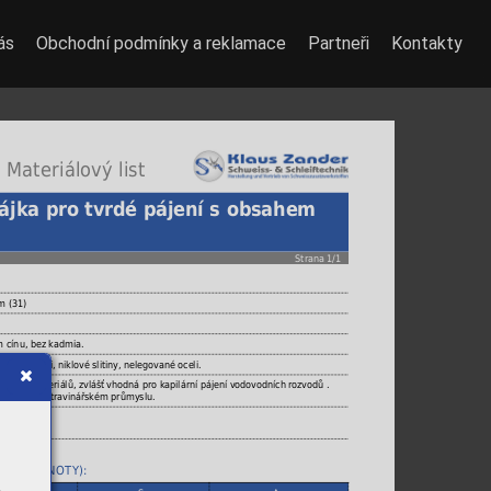
ás
Obchodní podmínky a reklamace
Partneři
Kontakty
 Materiálový list
ájka pro tvrdé pájení s obsahem
Strana 1/1
m (31)
m cínu, bez kadmia.
, CrNi oceli, niklové slitiny, nelegované oceli.
dených materiálů, zvlášť vhodná pro kapilární pájení vodovodních rozvodů .
užívat v potravinářském průmyslu.
ICKÉ HODNOTY):