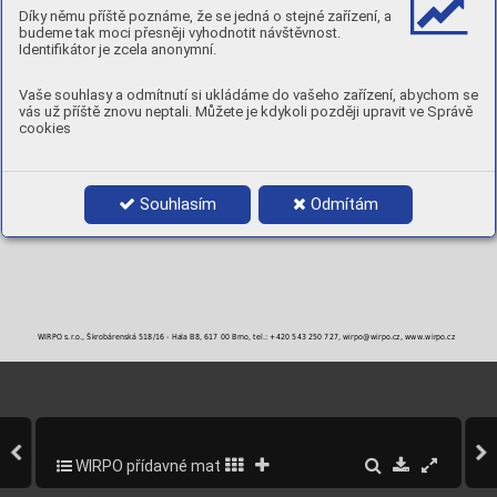
Díky němu příště poznáme, že se jedná o stejné zařízení, a
MECHANICKÉ VLASTNOSTI
budeme tak moci přesněji vyhodnotit návštěvnost.
Identifikátor je zcela anonymní.
TVRDOST:
63-65 [ HRC ]
POLARITA:
DC+
PLYN:
M21
Vaše souhlasy a odmítnutí si ukládáme do vašeho zařízení, abychom se
POLOHY:
vás už příště znovu neptali. Můžete je kdykoli později upravit ve Správě
cookies
PRŮMĚRY A BALENÍ
Objednací číslo
Průměr
Balení
NEHCR61F16-3
1,6 mm
15 kg/ BS300
Souhlasím
Odmítám
NEHCR61F20-3
2,0 mm
15 kg/ BS300
NEHCR61F24-3
2,4 mm
15 kg/ BS300
WIRPO s.r.o., Škrobárenská 518/16 - Hala B8, 617 00 Brno, tel.: +420 543 250 727, wirpo@wirpo.cz, www.wirpo.cz
WIRPO přídavné materiály pro svařování a navařování
339