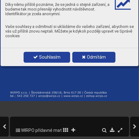
Díky němu příště poznáme, že se jedná o stejné zařízení, a
budeme tak moci přesněji vyhodnotit návštěvnost.
Identifikátor je zcela anonymní.
Vaše souhlasy a odmítnutí si ukládáme do vašeho zařízení, abychom se
vás už příště znovu neptali. Můžete je kdykoli později upravit ve Správě
cookies
Souhlasím
Odmítám
WIRPO přídavné materiály pro svařování a navařování
239