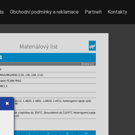
ás
Obchodní podmínky a reklamace
Partneři
Kontakty
 Materiálový list
4
Strana 1/1
é
 MAG/MIG/MOG (135, 136, 138, 114)
 náplní FCAW/ MAG
 M21 3
, X15CrNiSi 20-12, 1.4825, 1.4841, 1.4828, 1.4311, heterogenní spoje výše
ly typu HI, HII
lší
akových nádob s teplotou do 350°C, žáruvzdorná do 1100°C, heterogenní spoje
é vrstvy. FN=20
P
S
Cr
Ni
Mo