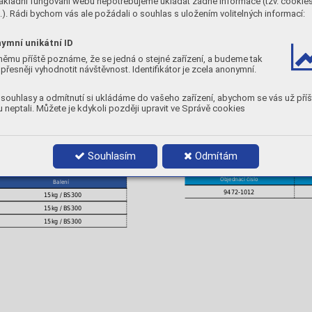
ákladní fungování webu nepotřebujeme ukládat žádné informace (tzv. cookie
0,026
1,5
0,66
13
2,4
rest
). Rádi bychom vás ale požádali o souhlas s uložením volitelných informací:
MECHANICKÉ VLASTNOSTI
ymní unikátní ID
Rp
A
Nárazová energie ISO-V
0,2
5
[MPa]
[
[ J ]
[ % ]
němu příště poznáme, že se jedná o stejné zařízení, a budeme tak
přesněji vyhodnotit návštěvnost. Identifikátor je zcela anonymní.
RT
428
> 30
50
POLARITA:
DC+
souhlasy a odmítnutí si ukládáme do vašeho zařízení, abychom se vás už příš
 neptali. Můžete je kdykoli později upravit ve Správě cookies
PLYN:
M21
POLOHY:
Souhlasím
Odmítám
PRŮMĚRY A BALENÍ
Objednací číslo
Balení
9472-1012
15kg / BS300
15kg / BS300
15kg / BS300