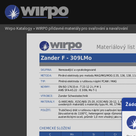
Wirpo Katalogy
»
WIRPO přídavné materiály pro svařování a navařování
 Materiálový list
Zander F - 309LMo
SKUPINA:
Nerezavějící a vysokolegované
METODA:
Plněné elektrody pro metodu MAG/MIG/MOG (135, 136, 138, 11
TYP:
Plněná elektroda s rutilovou náplní FCAW / MAG
NORMY:
EN ISO 17633-A : T 23 12 2 L P M 1
AWS SFA-A5.22 : E 309L Mo T-1
VÝROBCE:
Zander Schweisstechnik
MATERIÁLY:
G-X40CrNiSi, X15CrNiSi 25-20, X15CrNiSi 20-12, 1.4825, 1.4841
Žádo
uvedených materiálů s materiály typu HI, HII, 17Mn14, 15Mo3, 
POUŽITÍ:
Trubičkový drát s rutilovou náplní pro svařování korozivzdorný
žáruvzdorná do 1100°C, heterogenní spoje různorodých ocelí,př
austenitickými oceli, průměr 1,0 mm vhodný jako náhrada za m
CHEMICKÉ SLOŽENÍ
C
Mn
Si
Cr