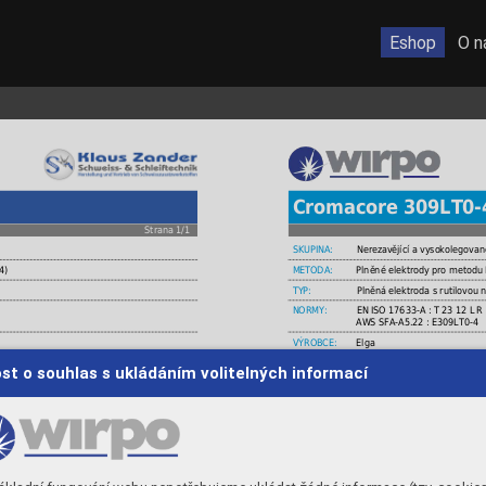
Eshop
O n
Cromacore 309LT0-
Strana 1/1
SKUPINA:
Nerezavějící a vysokolegovan
4)
METODA:
Plněné elektrody pro metodu
TYP:
Plněná elektroda s rutilovou
NORMY:
EN ISO 17633-A : T 23 12 L R
AWS SFA-A5.22 : E309LT0-4
VÝROBCE:
Elga
, 1.4828, 1.4311, heterogenní spoje výše
MATERIÁLY:
G-X40CrNiSi, X15CrNiSi 25-20
st o souhlas s ukládáním volitelných informací
StE 355 a další
uvedených materiálů s materiá
17Mn14, 15Mo3, StE 355 a da
ch tlakových nádob s teplotou do 350°C,
echodové vrstvy, svařování feritických s
POUŽITÍ:
Svařování korozivzdorných tl
různorodých ocelí, přechodov
etodu TIG pro ekonomičtější svařování.
CHEMICKÉ SLOŽENÍ
C
Mn
Si
Ni
Mo
Fe