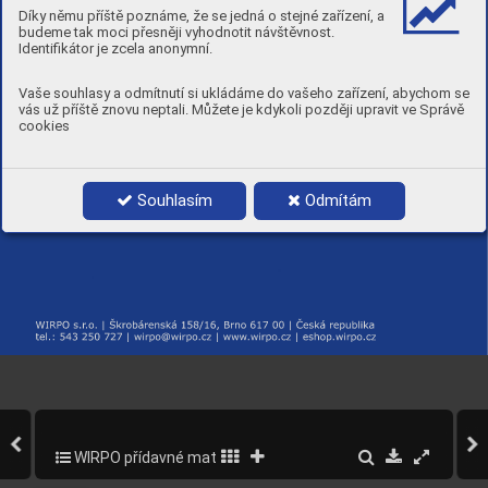
Díky němu příště poznáme, že se jedná o stejné zařízení, a
budeme tak moci přesněji vyhodnotit návštěvnost.
Identifikátor je zcela anonymní.
Vaše souhlasy a odmítnutí si ukládáme do vašeho zařízení, abychom se
vás už příště znovu neptali. Můžete je kdykoli později upravit ve Správě
cookies
Souhlasím
Odmítám
WIRPO přídavné materiály pro svařování a navařování
39