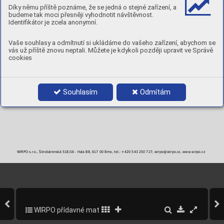
Díky němu příště poznáme, že se jedná o stejné zařízení, a
MECHANICKÉ VLASTNOSTI
budeme tak moci přesněji vyhodnotit návštěvnost.
TVRDOST:
60-64 [ HRc ] ve druhé vrstvě
Identifikátor je zcela anonymní.
POLARITA:
DC+
POLOHY:
Vaše souhlasy a odmítnutí si ukládáme do vašeho zařízení, abychom se
vás už příště znovu neptali. Můžete je kdykoli později upravit ve Správě
cookies
PRŮMĚRY A BALENÍ
Objednací číslo
Průměr
Balení
NEHCR63E25-3
2,5 mm
5 kg krabička
NEHCR63E32-3
3,2 mm
5 kg krabička
NEHCR63E40-3
4,0 mm
5 kg krabička
Souhlasím
Odmítám
NEHCR63E50-3
5,0 mm
6 kg krabička
WIRPO s.r.o., Škrobárenská 518/16 - Hala B8, 617 00 Brno, tel.: +420 543 250 727, wirpo@wirpo.cz, www.wirpo.cz
WIRPO přídavné materiály pro svařování a navařování
340