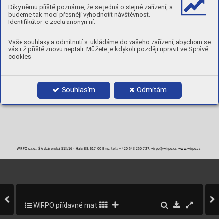
Rp
R
A
Nárazová energie ISO-V
0,2
m
5
Díky němu příště poznáme, že se jedná o stejné zařízení, a
[ J ]
[MPa]
[MPa]
[ % ]
budeme tak moci přesněji vyhodnotit návštěvnost.
0°C
560
730
26
40
Identifikátor je zcela anonymní.
POLARITA:
DC+
PLYN:
M21
Vaše souhlasy a odmítnutí si ukládáme do vašeho zařízení, abychom se
POLOHY:
vás už příště znovu neptali. Můžete je kdykoli později upravit ve Správě
cookies
PRŮMĚRY A BALENÍ
Objednací číslo
Průměr
Balení
9485-1012
1,2 mm
15 kg/WBS
Souhlasím
Odmítám
WIRPO s.r.o., Škrobárenská 518/16 - Hala B8, 617 00 Brno, tel.: +420 543 250 727, wirpo@wirpo.cz, www.wirpo.cz
WIRPO přídavné materiály pro svařování a navařování
174