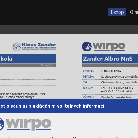
Eshop
O n
 holá
Zander Albro MnS
Strana 1/1
SKUPINA:
Měď a její slitiny
METODA:
Obalená elektroda pro ruční 
TYP:
Obalené elektrody pro ruční 
NORMY:
EN 1733 : E Cu Mn 14 Al 7
AWS A5.6 : E Cu Mn Ni Al
ro spoje s provozní teplotou do 150°C,
VÝROBCE:
Zander Schweisstechnik
niku a chladírenský průmysl.
MATERIÁLY:
Materiály bez obsahu zinku, 
dla, mosazi a bronzů s tavidlem.
st o souhlas s ukládáním volitelných informací
mechanicky zpevnit.
POUŽITÍ:
Elektroda se speciálním obale
slitin legovaných Mn, návary 
návary kluzných ploch, pracov
CHEMICKÉ SLOŽENÍ
Cu
92,0
Mn
Si
Ni