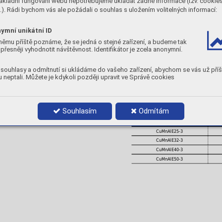
ákladní fungování webu nepotřebujeme ukládat žádné informace (tzv. cookie
13
< 0,05
2
). Rádi bychom vás ale požádali o souhlas s uložením volitelných informací:
TNOSTI)
MECHANICKÉ VLASTNOSTI
ymní unikátní ID
kvidus
Interval
Rp
0,2
°C
°C
[MPa]
němu příště poznáme, že se jedná o stejné zařízení, a budeme tak
750
40
450
přesněji vyhodnotit návštěvnost. Identifikátor je zcela anonymní.
TVRDOST:
cca. 200 [ HB ]
souhlasy a odmítnutí si ukládáme do vašeho zařízení, abychom se vás už příš
POLARITA:
DC+
 neptali. Můžete je kdykoli později upravit ve Správě cookies
POLOHY:
Balení
1 kg
1,kg
Souhlasím
Odmítám
PRŮMĚRY A BALENÍ
Objednací číslo
CuMnAlE25-3
CuMnAlE32-3
CuMnAlE40-3
CuMnAlE50-3