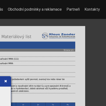
ás
Obchodní podmínky a reklamace
Partneři
Kontakty
 Materiálový list
Strana 1/1
svařování MMA (111)
svařování MMA
legované Al s požadavkem vyšší pevnost, svarový kov nebo návar lze
m pro svařování a navařování slitin na bázi Cu a pro spojování Al-bronzů a
odolné kavitaci a hydrokavitaci, dobrá odolnost vůči kyselému prostředí,
ních ploch vodních elektráren.
Cu
Al
Zn
Fe
Pb