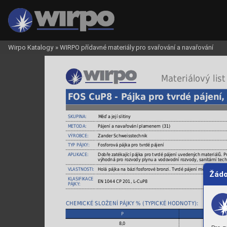
Wirpo Katalogy
»
WIRPO přídavné materiály pro svařování a navařování
 Materiálový list
FOS CuP8 - Pájka pro tvrdé pájení,
SKUPINA:
Měď a její slitiny
METODA:
Pájení a navařování plamenem (31)
VÝROBCE:
Zander Schweisstechnik
TYP PÁJKY:
Fosforová pájka pro tvrdé pájení
APLIKACE:
Dobře zatékající pájka pro tvrdé pájení uvedených materiálů. P
výhodná pro rozvody plynu a vodovodní rozvody, sanitární tech
VLASTNOSTI:
Holá pájka na bázi fosforové bronzi. Tvrdé pájení mědi bez tavi
Žádo
KLASIFIKACE
EN 1044 CP 201, L-CuP8
PÁJKY:
CHEMICKÉ SLOŽENÍ PÁJKY % (TYPICKÉ HODNOTY):
P
8,0