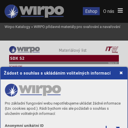
Eshop
O nás
Wirpo Katalogy
»
WIRPO přídavné materiály pro svařování a navařování
 Materiálový list
SDX S2
Strana 2/2
SCHVÁLENÍ
S tavidlem
DNV
GL
LR
CE
DB
TUV
Žádost o souhlas s ukládáním volitelných informací
SWX 110
4YM
4YM
√
√
√
SWX 120
√
√
√
SWX 140
4YTM
4YTM
4YM
√
√
√
PRŮMĚRY A BALENÍ
Objednací číslo
Průměr
Balení
SDXS2UP20
2,0 mm
25 kg cívka / K-415
Pro základní fungování webu nepotřebujeme ukládat žádné informace
SDXS2UP24
2,4 mm
25 kg cívka / K-415
(tzv. cookies apod.). Rádi bychom vás ale požádali o souhlas s
SDXS2UP32
3,2 mm
25 kg cívka / K-415
SDXS2UP40
4,0 mm
25 kg cívka / K-415
uložením volitelných informací:
Anonymní unikátní ID