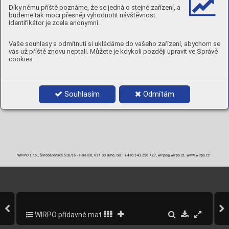
Díky němu příště poznáme, že se jedná o stejné zařízení, a
budeme tak moci přesněji vyhodnotit návštěvnost.
Identifikátor je zcela anonymní.
Vaše souhlasy a odmítnutí si ukládáme do vašeho zařízení, abychom se
vás už příště znovu neptali. Můžete je kdykoli později upravit ve Správě
cookies
Souhlasím
Odmítám
WIRPO s.r.o., Škrobárenská 518/16 - Hala B8, 617 00 Brno, tel.: +420 543 250 727, wirpo@wirpo.cz, www.wirpo.cz
WIRPO přídavné materiály pro svařování a navařování
27