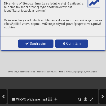
Díky němu příště poznáme, že se jedná o stejné zařízení, a
budeme tak moci přesněji vyhodnotit návštěvnost.
PRŮMĚRY A BALENÍ
Identifikátor je zcela anonymní.
Objednací číslo
Průměr
Balení
WSC523E40-3
4,0 x 350 mm
5 kg
WSC523E50-3
5,0 x 350 mm
5 kg
Vaše souhlasy a odmítnutí si ukládáme do vašeho zařízení, abychom se
vás už příště znovu neptali. Můžete je kdykoli později upravit ve Správě
cookies
Souhlasím
Odmítám
WIRPO s.r.o., Škrobárenská 518/16 - Hala B8, 617 00 Brno, tel.: +420 543 250 727, wirpo@wirpo.cz, www.wirpo.cz
WIRPO přídavné materiály pro svařování a navařování
281