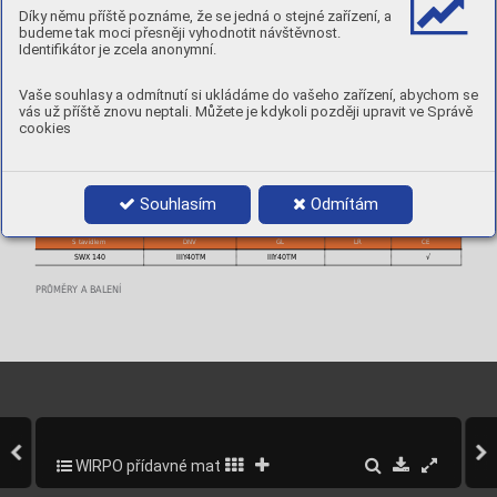
Tavidlo
EN ISO 14 171-A
Díky němu příště poznáme, že se jedná o stejné zařízení, a
SWX 140
S 46 4 FB T3
budeme tak moci přesněji vyhodnotit návštěvnost.
Identifikátor je zcela anonymní.
CHEMICKÉ SLOŽENÍ SVAROVÉHO KOVU % (TYPICKÉ HODNOTY) V KOMBINACI S TAVIDLEM
Tavidlo
C
Si
Mn
Vaše souhlasy a odmítnutí si ukládáme do vašeho zařízení, abychom se
SWX 140
0,05
0,3
1,4
vás už příště znovu neptali. Můžete je kdykoli později upravit ve Správě
cookies
MECHANICKÉ VLASTNOSTI
Tavidlo
Stav
Rp
R
A
Nárazová energie ISO-V
0,2
m
5
[ J ]
[MPa]
[MPa]
[ % ]
0°C
-20°C
-40°C
SWX 140
AW
500
580
29
150
120
Souhlasím
Odmítám
AW : po svaření
SCHVÁLENÍ
S tavidlem
DNV
GL
LR
CE
SWX 140
IIIY40TM
IIIY40TM
√
PRŮMĚRY A BALENÍ
WIRPO přídavné materiály pro svařování a navařování
32