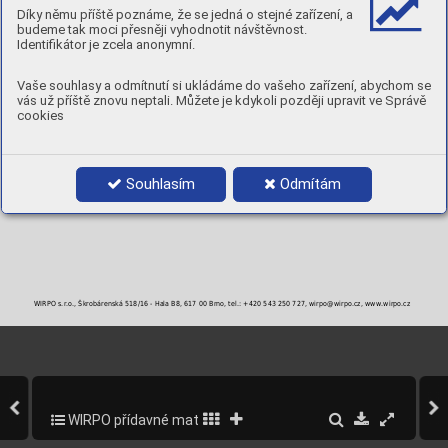
MECHANICKÉ A PRACOVNÍ VLASTNOSTI PÁJKY (TYPICKÉ VLASTNOSTI)
Díky němu příště poznáme, že se jedná o stejné zařízení, a
Pracovní teplota
Pevnost pájky
Solidus
Likvidus
Interval
budeme tak moci přesněji vyhodnotit návštěvnost.
2
°C
°C
°C
°C
N/mm
Identifikátor je zcela anonymní.
750
380
680
765
85
Tvrdost 135HB
Vaše souhlasy a odmítnutí si ukládáme do vašeho zařízení, abychom se
BALENÍ
vás už příště znovu neptali. Můžete je kdykoli později upravit ve Správě
cookies
Objednací číslo
Průměr
Balení
1,5 x 500 mm
1 kg
2,0 x 500 mm
1 kg
Souhlasím
Odmítám
WIRPO s.r.o., Škrobárenská 518/16 - Hala B8, 617 00 Brno, tel.: +420 543 250 727, wirpo@wirpo.cz, www.wirpo.cz
WIRPO přídavné materiály pro svařování a navařování
302