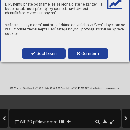
Stav
Rp
R
A
Díky němu příště poznáme, že se jedná o stejné zařízení, a
0,2
m
5
[MPa]
[MPa]
[ % ]
budeme tak moci přesněji vyhodnotit návštěvnost.
AW : po svaření
> 250
> 350
> 36
Identifikátor je zcela anonymní.
TVRDOST:
160-200 HB
POLARITA:
DC+
Vaše souhlasy a odmítnutí si ukládáme do vašeho zařízení, abychom se
PLYN:
I1, M12, M13
vás už příště znovu neptali. Můžete je kdykoli později upravit ve Správě
POLOHY:
cookies
PRŮMĚRY A BALENÍ
Objednací číslo
Průměr
Balení
NiFe60/40F12-3
1,2 mm
15 kg / BS300
Souhlasím
Odmítám
NiFe60/40F16-3
1,6 mm
15 kg / BS300
WIRPO s.r.o., Škrobárenská 518/16 - Hala B8, 617 00 Brno, tel.: +420 543 250 727, wirpo@wirpo.cz, www.wirpo.cz
WIRPO přídavné materiály pro svařování a navařování
246