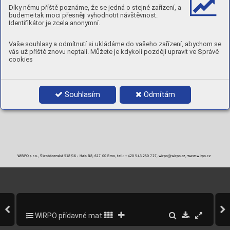
MECHANICKÉ VLASTNOSTI
Díky němu příště poznáme, že se jedná o stejné zařízení, a
Stav
Rp
R
A
Nárazová energie ISO-V
budeme tak moci přesněji vyhodnotit návštěvnost.
0,2
m
5
[ J ]
[MPa]
[MPa]
[ % ]
Identifikátor je zcela anonymní.
RT
-20 °C
AW : po svaření
> 520
> 610
> 30
70
50
POLARITA:
DC+
Vaše souhlasy a odmítnutí si ukládáme do vašeho zařízení, abychom se
PLYN:
M12, M13
vás už příště znovu neptali. Můžete je kdykoli později upravit ve Správě
POLOHY:
cookies
PRŮMĚRY A BALENÍ
Objednací číslo
Průměr
Balení
Souhlasím
Odmítám
308MoS10-3
1,0 mm
15 kg / BS300
308MoS12-3
1,2 mm
15 kg / BS300
WIRPO s.r.o., Škrobárenská 518/16 - Hala B8, 617 00 Brno, tel.: +420 543 250 727, wirpo@wirpo.cz, www.wirpo.cz
WIRPO přídavné materiály pro svařování a navařování
152