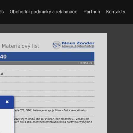
ás
Obchodní podmínky a reklamace
Partneři
Kontakty
 Materiálový list
/40
Strana 1/1
41)
, litiny řady GTS, GTW, heterogenní spoje litina a feritické oceli nebo
 svařování a opravy všech druhů litin za studena, bez předehřevu. Vhodný pro
 konstrukčních dílů z litin, renovační navařování litin a dostavba chybějícího
materiálu.