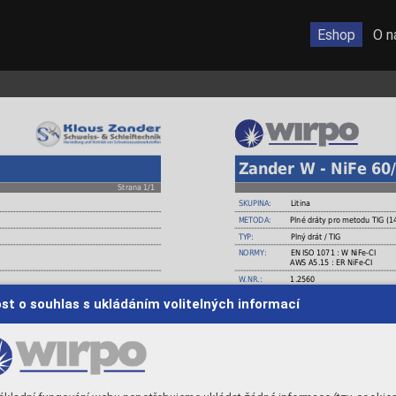
Eshop
O n
Zander W - NiFe 60
Strana 1/1
SKUPINA:
Litina
METODA:
Plné dráty pro metodu TIG (1
TYP:
Plný drát / TIG
NORMY:
EN ISO 1071 : W NiFe-CI
AWS A5.15 : ER NiFe-CI
W.NR.:
1.2560
JINÉ:
DIN 8573 : WSG - Ni Fe - 1
st o souhlas s ukládáním volitelných informací
VÝROBCE:
Zander Schweisstechnik
MATERIÁLY:
GG10 až GG40 , GGG40 až GGG60
ocelolitina.
tin za studena, bez předehřevu. Vhodný pro
POUŽITÍ:
Plný drát z Ni-Fe slitiny pro
ační navařování litin a dostavba chybějícího
opravy bloků motorů, čerpadel,
nebo porušeného základního 