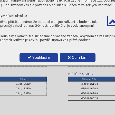
ákladní fungování webu nepotřebujeme ukládat žádné informace (tzv. cookie
CHEMICKÉ SLOŽENÍ
). Rádi bychom vás ale požádali o souhlas s uložením volitelných informací:
Fe
C
45
0,05
ymní unikátní ID
němu příště poznáme, že se jedná o stejné zařízení, a budeme tak
MECHANICKÉ VLASTNOSTI
přesněji vyhodnotit návštěvnost. Identifikátor je zcela anonymní.
A
Stav
5
a]
[ % ]
[
souhlasy a odmítnutí si ukládáme do vašeho zařízení, abychom se vás už příš
0
10
AW : po svaření
 neptali. Můžete je kdykoli později upravit ve Správě cookies
TVRDOST:
cca. 170 [ HB ].
POLARITA:
DC -
PLYN:
I1
Souhlasím
Odmítám
POLOHY:
PRŮMĚRY A BALENÍ
Balení
Objednací číslo
15 kg / BS300
NiFe60/40W16-3
15 kg / BS300
NiFe60/40W20-3
15 kg / BS300
NiFe60/40W24-3
NiFe60/40W32-3