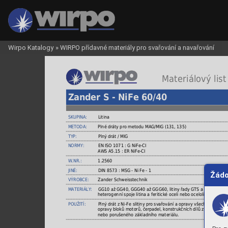
Wirpo Katalogy
»
WIRPO přídavné materiály pro svařování a navařování
 Materiálový list
Zander S - NiFe 60/40
SKUPINA:
Litina
METODA:
Plné dráty pro metodu MAG/MIG (131, 135)
TYP:
Plný drát / MIG
NORMY:
EN ISO 1071 : G NiFe-CI
AWS A5.15 : ER NiFe-CI
W.NR.:
1.2560
JINÉ:
DIN 8573 : MSG - Ni Fe - 1
Žádo
VÝROBCE:
Zander Schweisstechnik
MATERIÁLY:
GG10 až GG40, GGG40 až GGG60, litiny řady GTS a GTW,
heterogenní spoje litina a feritické oceli nebo ocelolitiny.
POUŽITÍ:
Plný drát z Ni-Fe slitiny pro svařování a opravy všech druhů li
opravy bloků motorů, čerpadel, konstrukčních dílů z litin, renov
nebo porušeného základního materiálu.