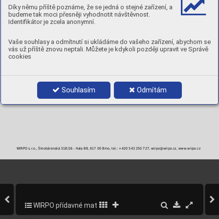
Pracovní teplota
Pevnost pájky
Solidus
Likvidus
Interval
2
°C
°C
°C
°C
N/mm
Díky němu příště poznáme, že se jedná o stejné zařízení, a
720
220
710
820
110
budeme tak moci přesněji vyhodnotit návštěvnost.
Identifikátor je zcela anonymní.
Tvrdost 189 HB
BALENÍ
Vaše souhlasy a odmítnutí si ukládáme do vašeho zařízení, abychom se
Objednací číslo
Průměr
Balení
vás už příště znovu neptali. Můžete je kdykoli později upravit ve Správě
1,5 x 500 mm
1 kg
cookies
2,0 x 500 mm
1 kg
Souhlasím
Odmítám
WIRPO s.r.o., Škrobárenská 518/16 - Hala B8, 617 00 Brno, tel.: +420 543 250 727, wirpo@wirpo.cz, www.wirpo.cz
WIRPO přídavné materiály pro svařování a navařování
227