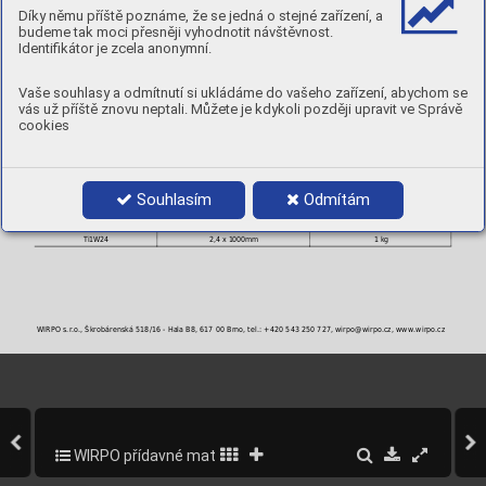
< 0,03
rest.
< 0,012
< 0,08
Díky němu příště poznáme, že se jedná o stejné zařízení, a
budeme tak moci přesněji vyhodnotit návštěvnost.
MECHANICKÉ VLASTNOSTI
Identifikátor je zcela anonymní.
Stav
Rp
R
0,2
m
[MPa]
[MPa]
po svaření AW
250
320
Vaše souhlasy a odmítnutí si ukládáme do vašeho zařízení, abychom se
vás už příště znovu neptali. Můžete je kdykoli později upravit ve Správě
POLOHY:
cookies
PRŮMĚRY A BALENÍ
Objednací číslo
Průměr
Balení
Ti1W12
1,2 x 1000mm
1 kg
Souhlasím
Odmítám
Ti1W16
1,6 x 1000mm
1 kg
Ti1W20
2,0 x 1000mm
1 kg
Ti1W24
2,4 x 1000mm
1 kg
WIRPO s.r.o., Škrobárenská 518/16 - Hala B8, 617 00 Brno, tel.: +420 543 250 727, wirpo@wirpo.cz, www.wirpo.cz
WIRPO přídavné materiály pro svařování a navařování
323