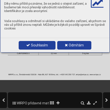
Stav
Rp
R
A
Díky němu příště poznáme, že se jedná o stejné zařízení, a
0,2
m
5
[MPa]
[MPa]
[ % ]
budeme tak moci přesněji vyhodnotit návštěvnost.
AW : po svaření
220
340-380
30
Identifikátor je zcela anonymní.
TVRDOST:
120 - 140 [ HB ]
POLARITA:
DC+
PLYN:
I1
Vaše souhlasy a odmítnutí si ukládáme do vašeho zařízení, abychom se
POLOHY:
vás už příště znovu neptali. Můžete je kdykoli později upravit ve Správě
cookies
PRŮMĚRY A BALENÍ
Objednací číslo
Průměr
Balení
CuNi7030W16-3
1,6 mm
5 kg box
Souhlasím
Odmítám
CuNi7030W20-3
2,0 mm
5 kg box
CuNi7030W24-3
2,4 mm
5 kg box
CuNi7030W32-3
3,2 mm
5 kg box
WIRPO s.r.o., Škrobárenská 518/16 - Hala B8, 617 00 Brno, tel.: +420 543 250 727, wirpo@wirpo.cz, www.wirpo.cz
WIRPO přídavné materiály pro svařování a navařování
208