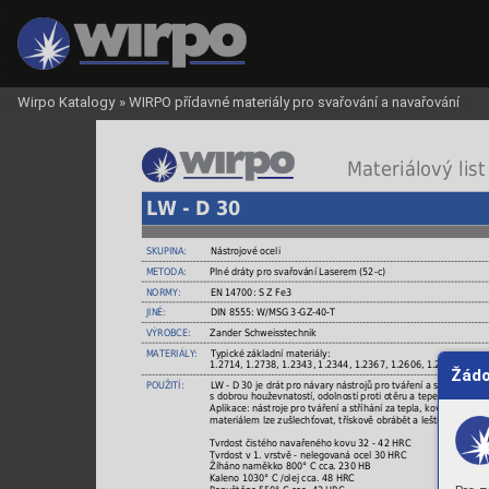
Wirpo Katalogy
»
WIRPO přídavné materiály pro svařování a navařování
 Materiálový list
LW - D 30
SKUPINA:
Nástrojové oceli
METODA:
Plné dráty pro svařování Laserem (52-c)
NORMY:
EN 14700: S Z Fe3
JINÉ:
DIN 8555: W/MSG 3-GZ-40-T
VÝROBCE:
Zander Schweisstechnik
MATERIÁLY:
Typické základní materiály:
1.2714, 1.2738, 1.2343, 1.2344, 1.2367, 1.2606, 1.2764.
Žádo
POUŽITÍ:
LW - D 30 je drát pro návary nástrojů pro tváření a stříhání pra
s dobrou houževnatostí, odolností proti otěru a tepelným šokům,
Aplikace: nástroje pro tváření a stříhání za tepla, kovací zápus
materiálem lze zušlechťovat, třískově obrábět a leštit.
Tvrdost čistého navařeného kovu 32 - 42 HRC
Tvrdost v 1. vrstvě - nelegovaná ocel 30 HRC
Žíháno naměkko 800° C cca. 230 HB
Kaleno 1030° C /olej cca. 48 HRC
Popuštěno 550° C cca. 42 HRC