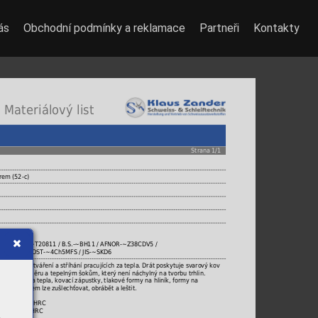
ás
Obchodní podmínky a reklamace
Partneři
Kontakty
 Materiálový list
Strana 1/1
rem (52-c)
3 apod.
~H11 / UNS-~T20811 / B.S.-~BH11 / AFNOR-~Z38CDV5 /
V5-1 KU / GOST-~4Ch5MFS / JIS-~SKD6
ástrojů pro tváření a stříhání pracujících za tepla. Drát poskytuje svarový kov
ostí proti otěru a tepelným šokům, který není náchylný na tvorbu trhlin.
 a stříhání za tepla, kovací zápustky, tlakové formy na hliník, formy na
to materiálem lze zušlechťovat, obrábět a leštit.
kovu 42 - 46 HRC
aná ocel 35 HRC
 230 HB