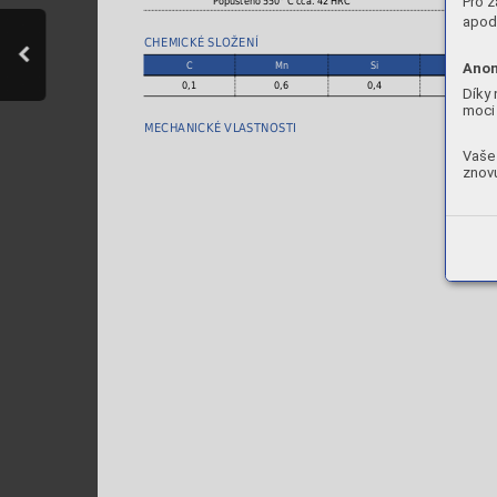
Pro z
apod.
CHEMICKÉ SLOŽENÍ
C
Mn
Si
Cr
Anon
0,1
0,6
0,4
6,5
Díky 
moci 
MECHANICKÉ VLASTNOSTI
Vaše 
znovu