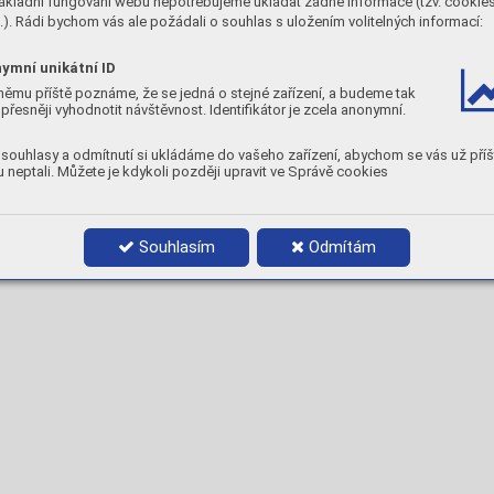
ákladní fungování webu nepotřebujeme ukládat žádné informace (tzv. cookie
Kaleno 1030° C /olej cca. 48
). Rádi bychom vás ale požádali o souhlas s uložením volitelných informací:
Popuštěno 600° C cca. 45 HR
CHEMICKÉ SLOŽENÍ
Mo
Fe
ymní unikátní ID
3,3
rest
C
Mn
Si
němu příště poznáme, že se jedná o stejné zařízení, a budeme tak
přesněji vyhodnotit návštěvnost. Identifikátor je zcela anonymní.
0,25
0,7
0,
MECHANICKÉ VLASTNOSTI
souhlasy a odmítnutí si ukládáme do vašeho zařízení, abychom se vás už příš
 neptali. Můžete je kdykoli později upravit ve Správě cookies
Souhlasím
Odmítám