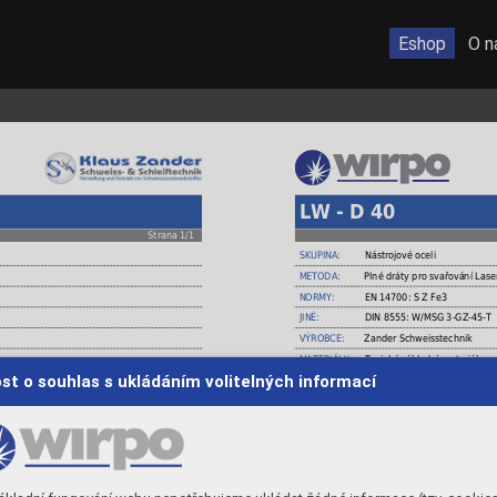
Eshop
O n
LW - D 40
Strana 1/1
SKUPINA:
Nástrojové oceli
METODA:
Plné dráty pro svařování Lase
NORMY:
EN 14700: S Z Fe3
JINÉ:
DIN 8555: W/MSG 3-GZ-45-T
VÝROBCE:
Zander Schweisstechnik
MATERIÁLY:
Typické základní materiály:
1.2343, 1.2344, 1.2367, W30
st o souhlas s ukládáním volitelných informací
EN/DIN-X37CrMoV5-3 / AISI-
cujících za tepla. Drát poskytuje svarový kov
UNE-~F5317 / UNI-~X38CrMo
 který není náchylný na tvorbu trhlin.
tky, formy na vstřikování plastů. Návary tímto
POUŽITÍ:
LW - D 40 je drát pro návary n
s dobrou houževnatostí, odoln
Aplikace: nástroje pro tváření
vstřikování plastů. Návary tím
Tvrdost čistého navařeného 
Tvrdost v 1. vrstvě - nelegov
Žíháno naměkko 780° C cca.