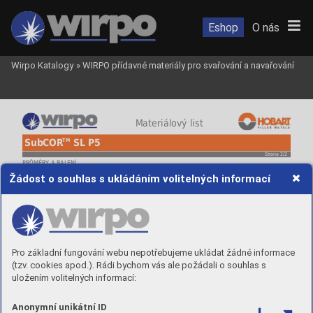
Eshop
O nás
Wirpo Katalogy
»
WIRPO přídavné materiály pro svařování a navařování
 Materiálový list
TM
SubCOR
 SL P5
Strana 2/2
PRŮMĚRY A BALENÍ
Objednací číslo
Průměr
Balení
Žádost o souhlas s ukládáním volitelných informací
SCP5UP24
2,4 mm
25 kg / K415
SCP5UP40
4,0 mm
25 kg / K415
Pro základní fungování webu nepotřebujeme ukládat žádné informace
(tzv. cookies apod.). Rádi bychom vás ale požádali o souhlas s
uložením volitelných informací:
Anonymní unikátní ID