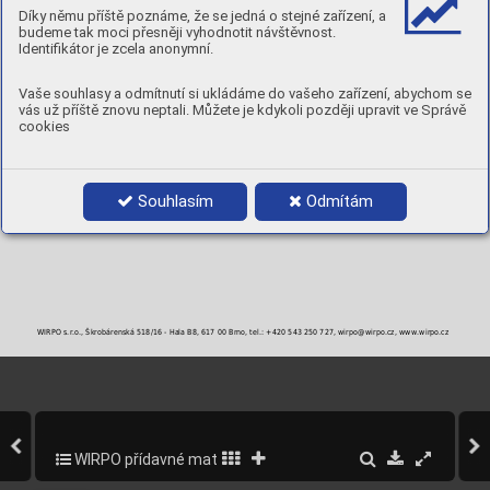
Díky němu příště poznáme, že se jedná o stejné zařízení, a
budeme tak moci přesněji vyhodnotit návštěvnost.
Identifikátor je zcela anonymní.
Vaše souhlasy a odmítnutí si ukládáme do vašeho zařízení, abychom se
vás už příště znovu neptali. Můžete je kdykoli později upravit ve Správě
cookies
Souhlasím
Odmítám
WIRPO s.r.o., Škrobárenská 518/16 - Hala B8, 617 00 Brno, tel.: +420 543 250 727, wirpo@wirpo.cz, www.wirpo.cz
WIRPO přídavné materiály pro svařování a navařování
106