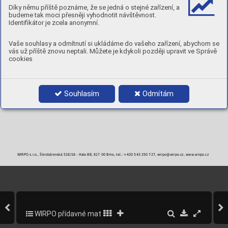
MECHANICKÉ A PRACOVNÍ VLASTNOSTI PÁJKY (TYPICKÉ VLASTNOSTI)
Díky němu příště poznáme, že se jedná o stejné zařízení, a
Pracovní teplota
Pevnost pájky
Solidus
Likvidus
Interval
2
°C
°C
°C
°C
N/mm
budeme tak moci přesněji vyhodnotit návštěvnost.
780
380
680
795
115
Identifikátor je zcela anonymní.
Tvrdost 152HB
Vaše souhlasy a odmítnutí si ukládáme do vašeho zařízení, abychom se
BALENÍ
vás už příště znovu neptali. Můžete je kdykoli později upravit ve Správě
Objednací číslo
Průměr
Balení
cookies
1,5 x 500 mm
1 kg
2,0 x 500 mm
1 kg
Souhlasím
Odmítám
WIRPO s.r.o., Škrobárenská 518/16 - Hala B8, 617 00 Brno, tel.: +420 543 250 727, wirpo@wirpo.cz, www.wirpo.cz
WIRPO přídavné materiály pro svařování a navařování
299