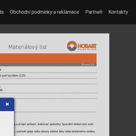
ás
Obchodní podmínky a reklamace
Partneři
Kontakty
 Materiálový list
Strana 1/2
é
ní pod tavidlem (125)
B
B9
odní turbíny a strojní zařízení, krakovací jednotky. Speciální složení pro oceli
tou do 600°C, svarové spoje nebo návary odolné žáru nebo stlačenému vodíku.
y apod.