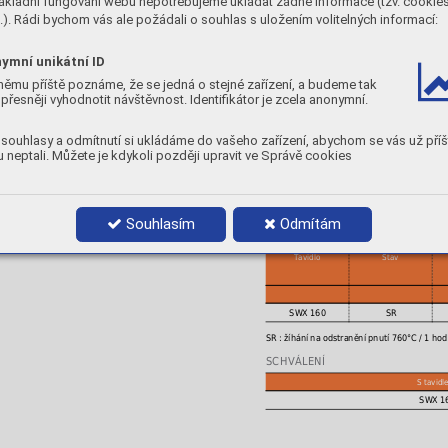
ákladní fungování webu nepotřebujeme ukládat žádné informace (tzv. cookie
). Rádi bychom vás ale požádali o souhlas s uložením volitelných informací:
TYPICKÉ ZÁKLADNÍ MATERIÁLY
X12CrMo9-1, X10CrMoVNb9-1
A 387 Gr.91
ymní unikátní ID
KLASIFIKACE KOMBINACE DRÁT/TA
němu příště poznáme, že se jedná o stejné zařízení, a budeme tak
přesněji vyhodnotit návštěvnost. Identifikátor je zcela anonymní.
Tavidlo
SWX 160
souhlasy a odmítnutí si ukládáme do vašeho zařízení, abychom se vás už příš
CHEMICKÉ SLOŽENÍ SVAROVÉHO K
 neptali. Můžete je kdykoli později upravit ve Správě cookies
Tavidlo
C
Si
Mn
SWX 160
0,10
0,4
1,
Souhlasím
Odmítám
MECHANICKÉ VLASTNOSTI
Tavidlo
Stav
SWX 160
SR
SR : žíhání na odstranění pnutí 760°C / 1 hod
SCHVÁLENÍ
S tavid
SWX 1