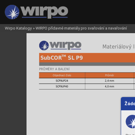
Wirpo Katalogy
»
WIRPO přídavné materiály pro svařování a navařování
 Materiálový l
TM
SubCOR
 SL P9
PRŮMĚRY A BALENÍ
Objednací číslo
Průměr
SCP9UP24
2,4 mm
SCP9UP40
4,0 mm
Žádo