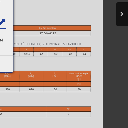
s
VIDLO
EN ISO 24598-A
S T CrMo91 FB
tě
OVU % (TYPICKÉ HODNOTY) V KOMBINACI S TAVIDLEM
P
S
Cr
Ni
Mo
V
0
0,018
0,011
8,4
0,3
0,9
0,1
Rp
R
A
Nárazová energie
0,2
m
5
ISO-V
[MPa]
[MPa]
[ % ]
[ J ]
0°C
560
670
20
50
lem
CE
60
√