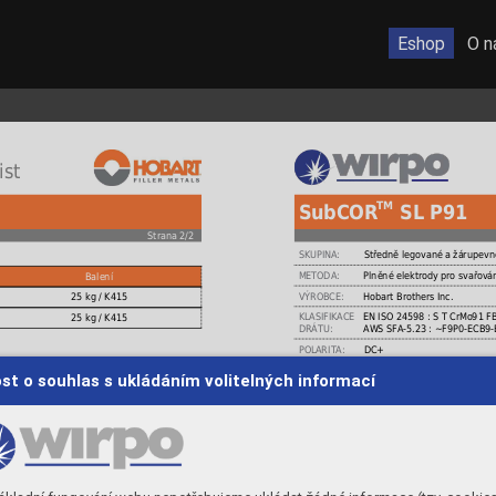
Eshop
O n
ist
TM
SubCOR
 SL P91
Strana 2/2
SKUPINA:
Středně legované a žárupevn
METODA:
Plněné elektrody pro svařová
Balení
VÝROBCE:
Hobart Brothers Inc.
25 kg / K415
KLASIFIKACE
EN ISO 24598 : S T CrMo91 F
25 kg / K415
DRÁTU:
AWS SFA-5.23 : ~F9P0-ECB9-
POLARITA:
DC+
POLOHY:
st o souhlas s ukládáním volitelných informací
APLIKACE
Nádoby, aparatury a zařízení , parní turbíny, v
typu CrMo9-1, mikrolegovaný Nb a V.
Vhodný pro žárupevné oceli s provozní teplo
Krakovací jednotky a zařízení, parní zásobník