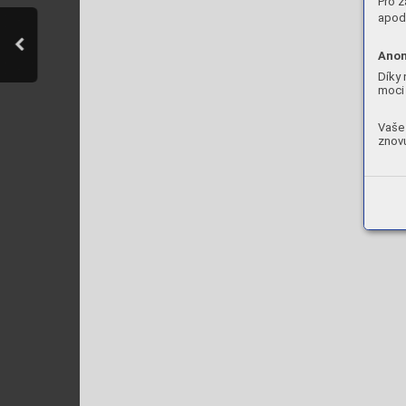
Pro z
apod.
Anon
Díky 
moci 
Vaše 
znovu