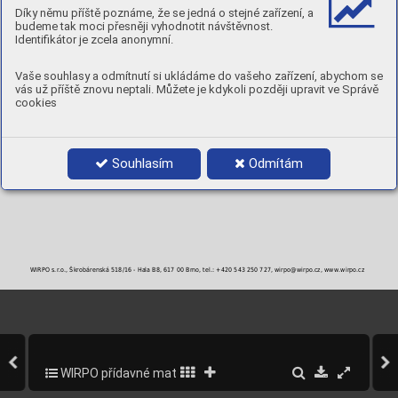
Díky němu příště poznáme, že se jedná o stejné zařízení, a
MECHANICKÉ VLASTNOSTI
budeme tak moci přesněji vyhodnotit návštěvnost.
Identifikátor je zcela anonymní.
TVRDOST:
Matrice - 48 [HRc], WC - 2 360 [HV]
POLOHY:
Vaše souhlasy a odmítnutí si ukládáme do vašeho zařízení, abychom se
vás už příště znovu neptali. Můžete je kdykoli později upravit ve Správě
PRŮMĚRY A BALENÍ
cookies
Objednací číslo
Průměr
Balení
4 x 700 mm
5 kg
5 x 700 mm
5 kg
6 x 700 mm
5 kg
Souhlasím
Odmítám
WIRPO s.r.o., Škrobárenská 518/16 - Hala B8, 617 00 Brno, tel.: +420 543 250 727, wirpo@wirpo.cz, www.wirpo.cz
WIRPO přídavné materiály pro svařování a navařování
284