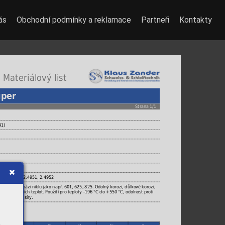
ás
Obchodní podmínky a reklamace
Partneři
Kontakty
 Materiálový list
uper
Strana 1/1
41)
56, 2.4858, 2.4951, 2.4952
í slitin na bázi niklu jako např. 601, 625, 825. Odolný korozi, důlkové korozi,
a kryogenních teplot. Použití pro teploty -196 °C do +550 °C, odolnost proti
bez obsahu síry.