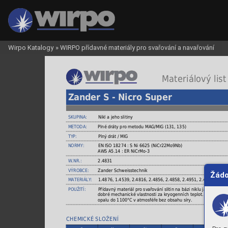
Wirpo Katalogy
»
WIRPO přídavné materiály pro svařování a navařování
 Materiálový list
Zander S - Nicro Super
SKUPINA:
Nikl a jeho slitiny
METODA:
Plné dráty pro metodu MAG/MIG (131, 135)
TYP:
Plný drát / MIG
NORMY:
EN ISO 18274 : S Ni 6625 (NiCr22Mo9Nb)
AWS A5.14 : ER NiCrMo-3
W.NR.:
2.4831
VÝROBCE:
Zander Schweisstechnik
Žádo
MATERIÁLY:
1.4876, 1.4539, 2.4816, 2.4856, 2.4858, 2.4951, 2.4952
POUŽITÍ:
Přídavný materiál pro svařování slitin na bázi niklu jako např. 
dobré mechanické vlastnosti za kryogenních teplot. Použití pro 
opalu do 1100°C v atmosféře bez obsahu síry.
CHEMICKÉ SLOŽENÍ