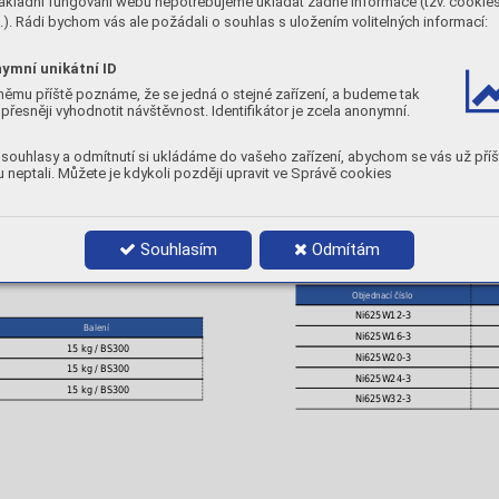
ákladní fungování webu nepotřebujeme ukládat žádné informace (tzv. cookie
Mo
Nb
Fe
C
Mn
Si
). Rádi bychom vás ale požádali o souhlas s uložením volitelných informací:
9
3,5
1,0
0,03
0,3
0,2
MECHANICKÉ VLASTNOSTI
ymní unikátní ID
A
Nárazová energie ISO-V
Stav
Rp
5
0,2
němu příště poznáme, že se jedná o stejné zařízení, a budeme tak
[ J ]
[ % ]
[MPa]
přesněji vyhodnotit návštěvnost. Identifikátor je zcela anonymní.
-196
RT
-40 °C
AW : po svaření
> 430
> 37
°C
130
120
100
souhlasy a odmítnutí si ukládáme do vašeho zařízení, abychom se vás už příš
POLARITA:
DC -
 neptali. Můžete je kdykoli později upravit ve Správě cookies
PLYN:
I1
POLOHY:
Souhlasím
Odmítám
PRŮMĚRY A BALENÍ
Objednací číslo
Ni625W12-3
Balení
Ni625W16-3
15 kg / BS300
Ni625W20-3
15 kg / BS300
Ni625W24-3
15 kg / BS300
Ni625W32-3