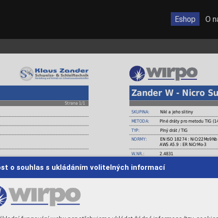
Eshop
O n
Zander W - Nicro S
Strana 1/1
SKUPINA:
Nikl a jeho slitiny
METODA:
Plné dráty pro metodu TIG (1
TYP:
Plný drát / TIG
NORMY:
EN ISO 18274 : NiCr22Mo9Nb
AWS A5.9 : ER NiCrMo-3
W.NR.:
2.4831
VÝROBCE:
Zander Schweisstechnik
st o souhlas s ukládáním volitelných informací
MATERIÁLY:
1.4876, 1.4539, 2.4816, 2.48
601, 625, 825. Odolný korozi, důlkové korozi,
POUŽITÍ:
Přídavný materiál pro svařován
teploty -196 °C do +550 °C, odolnost proti
dobré mechanické vlastnosti z
opalu do 1100°C v atmosféře 
CHEMICKÉ SLOŽENÍ