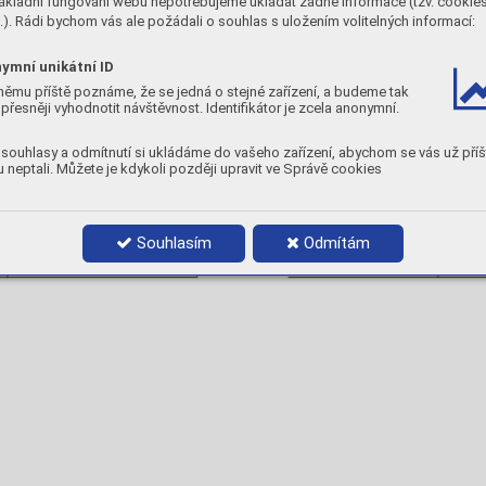
ákladní fungování webu nepotřebujeme ukládat žádné informace (tzv. cookie
n
Ag
Cu
). Rádi bychom vás ale požádali o souhlas s uložením volitelných informací:
0
34,0
36,0
ymní unikátní ID
TNOSTI)
MECHANICKÉ A PRACOVNÍ VLASTNO
němu příště poznáme, že se jedná o stejné zařízení, a budeme tak
kvidus
Interval
Pracovní teplota
Pevnost pájky
přesněji vyhodnotit návštěvnost. Identifikátor je zcela anonymní.
2
°C
°C
°C
N/mm
730
100
710
360
souhlasy a odmítnutí si ukládáme do vašeho zařízení, abychom se vás už příš
Tvrdost 125HB
 neptali. Můžete je kdykoli později upravit ve Správě cookies
BALENÍ
Balení
Objednací číslo
Souhlasím
Odmítám
1 kg
1 kg