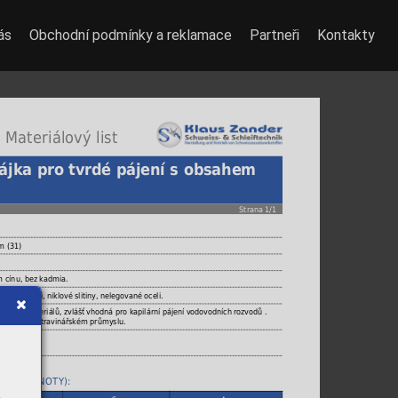
ás
Obchodní podmínky a reklamace
Partneři
Kontakty
 Materiálový list
ájka pro tvrdé pájení s obsahem
Strana 1/1
m (31)
m cínu, bez kadmia.
, CrNi oceli, niklové slitiny, nelegované oceli.
dených materiálů, zvlášť vhodná pro kapilární pájení vodovodních rozvodů .
užívat v potravinářském průmyslu.
ICKÉ HODNOTY):