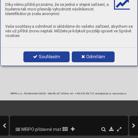
Rp
R
A
0,2
m
5
Díky němu příště poznáme, že se jedná o stejné zařízení, a
[MPa]
[MPa]
[ % ]
budeme tak moci přesněji vyhodnotit návštěvnost.
450
˃650
˃15
Identifikátor je zcela anonymní.
TVRDOST:
cca. 200 [ HB ]
POLARITA:
DC+
POLOHY:
Vaše souhlasy a odmítnutí si ukládáme do vašeho zařízení, abychom se
vás už příště znovu neptali. Můžete je kdykoli později upravit ve Správě
cookies
PRŮMĚRY A BALENÍ
Objednací číslo
Průměr
Balení
CuMnAlE25-3
2,5 mm
5 kg krabička
CuMnAlE32-3
3,2 mm
5 kg krabička
Souhlasím
Odmítám
CuMnAlE40-3
4,0 mm
5 kg krabička
CuMnAlE50-3
5,0 mm
5 kg krabička
WIRPO s.r.o., Škrobárenská 518/16 - Hala B8, 617 00 Brno, tel.: +420 543 250 727, wirpo@wirpo.cz, www.wirpo.cz
WIRPO přídavné materiály pro svařování a navařování
229